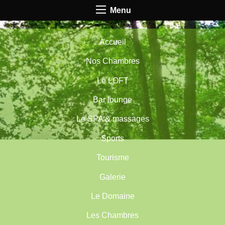
Menu
Accueil
Nos Chambres
Le LOFT
Bar lounge
Le SPA & massages
Sports
Tourisme
Galerie
Le Domaine
Les Chambres