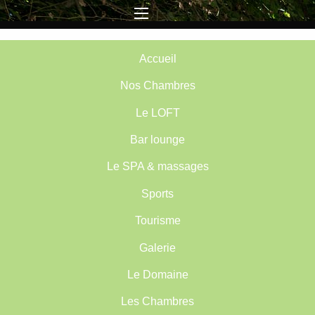
Menu
Accueil
Nos Chambres
Le LOFT
Bar lounge
Le SPA & massages
Sports
Tourisme
Galerie
Le Domaine
Les Chambres